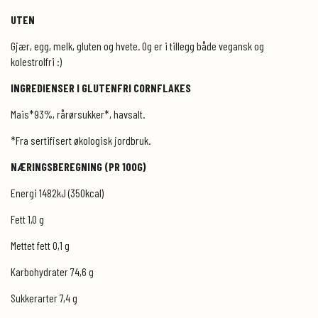
UTEN
Gjær, egg, melk, gluten og hvete. Og er i tillegg både vegansk og
kolestrolfri :)
INGREDIENSER I GLUTENFRI CORNFLAKES
Mais*93%, rårørsukker*, havsalt.
*Fra sertifisert økologisk jordbruk.
NÆRINGSBEREGNING (PR 100G)
Energi 1482kJ (350kcal)
Fett 1,0 g
Mettet fett 0,1 g
Karbohydrater 74,6 g
Sukkerarter 7,4 g