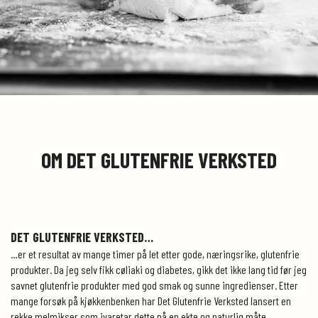
OM DET GLUTENFRIE VERKSTED
DET GLUTENFRIE VERKSTED…
…er et resultat av mange timer på let etter gode, næringsrike, glutenfrie
produkter. Da jeg selv fikk cøliaki og diabetes, gikk det ikke lang tid før jeg
savnet glutenfrie produkter med god smak og sunne ingredienser. Etter
mange forsøk på kjøkkenbenken har Det Glutenfrie Verksted lansert en
rekke melmikser som ivaretar dette på en ekte og naturlig måte.