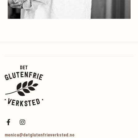
monica@detglutenfrieverksted.no