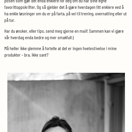
posen som gjør det enda enklere for deg om du har dine egne
favorittoppskrifter. Og så gjelder det å gjøre hverdagen litt enklere ved å
ha enkle løsninger om du er på farta, på vei til trening, overnatting eller ut
på tur.
Har du ønsker, eller tips, send meg gjerne en mail! Sammen kan vi gjøre
vår hverdag enda bedre og mer smakfull:)
Må heller ikke glemme å fortelle at det er ingen hvetestivelse i mine
produkter – bra, ikke sant?