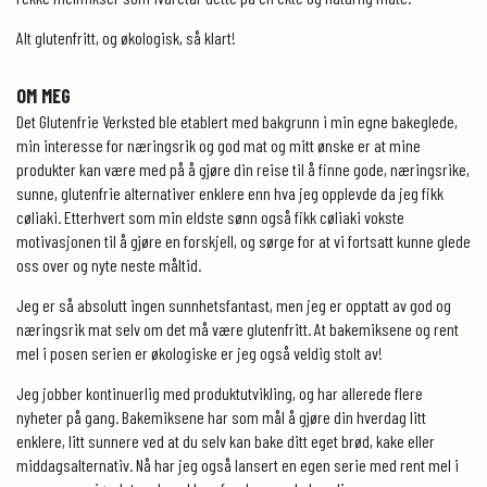
Alt glutenfritt, og økologisk, så klart!
OM MEG
Det Glutenfrie Verksted ble etablert med bakgrunn i min egne bakeglede,
min interesse for næringsrik og god mat og mitt ønske er at mine
produkter kan være med på å gjøre din reise til å finne gode, næringsrike,
sunne, glutenfrie alternativer enklere enn hva jeg opplevde da jeg fikk
cøliaki. Etterhvert som min eldste sønn også fikk cøliaki vokste
motivasjonen til å gjøre en forskjell, og sørge for at vi fortsatt kunne glede
oss over og nyte neste måltid.
Jeg er så absolutt ingen sunnhetsfantast, men jeg er opptatt av god og
næringsrik mat selv om det må være glutenfritt. At bakemiksene og rent
mel i posen serien er økologiske er jeg også veldig stolt av!
Jeg jobber kontinuerlig med produktutvikling, og har allerede flere
nyheter på gang. Bakemiksene har som mål å gjøre din hverdag litt
enklere, litt sunnere ved at du selv kan bake ditt eget brød, kake eller
middagsalternativ. Nå har jeg også lansert en egen serie med rent mel i