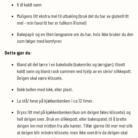
6 dl kaldt vann
Muligens litt ekstra mel til utbaking (bruk det du har av glutenfritt
mel - min favoritt her er fullkorn Rismel)
Bakepapir og en liten langpanne om du har, hvis ikke bruker du den
som følger med komfyren
Dette gjør du:
Bland alt det tørre i en bakebolle (bakemiks og tørrgjær), tilsett
kaldt vann og bland rask sammen ved hjelp av en sleiv/ slikkepott.
Deigen skal være klissete.
Dekk bollen med lokk, eller plast.
La stå/ heve på kjøkkenbenken i ca 12 timer.
Dryss litt mel på kjøkkenbenken (kun om deigen føles klissete), og
hell deigen over. Bruk en slikkepott, eller bakespatel, til å brette
deigen inn mot midten fra alle kanter. Tilfør gjerne litt mer mel slik
at deigen blir mindre klissete, men ikke overdriv da deigen skal