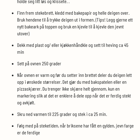
holde seg litt løs og klissete. .
Finn frem stekebrett, kledd med bakepapir og helle deigen over.
Bruk hendene til å trykke deigen ut i formen. (Tips! Legg gjerne ett
nytt bakeark på toppen og bruk en kjevle til å kjevle den jevnt
utover)
Dekk med plast og/ eller kjøkkenhåndkle og sett til heving ca 45
min
Sett på ovnen 250 grader
Når ovnen er varm og før du setter inn brettet deler du deigen lett
opp i ønskede størrelser. Det gjør du med bakspatelen eller en
pizzaskjærer. Du trenger ikke skjære helt gjennom, kun en
markering slik at det er enklere å dele opp når det er ferdig stekt
og avkjølt.
Skru ned varmen til 225 grader og stek i ca 25 min.
Følg med på steketiden, når briksene har fått en gylden, jevn farge
er de ferdige