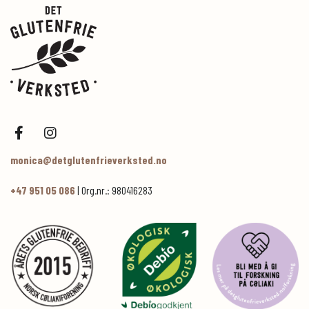
monica@detglutenfrieverksted.no
+47 951 05 086
| Org.nr.: 980416283