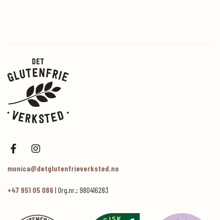
monica@detglutenfrieverksted.no
+47 951 05 086
| Org.nr.: 980416283