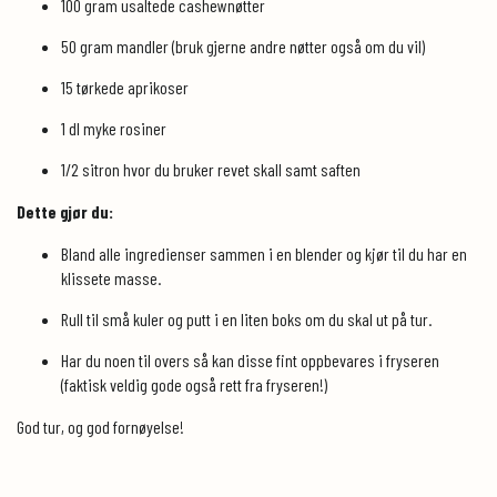
100 gram usaltede cashewnøtter
50 gram mandler (bruk gjerne andre nøtter også om du vil)
15 tørkede aprikoser
1 dl myke rosiner
1/2 sitron hvor du bruker revet skall samt saften
Dette gjør du:
Bland alle ingredienser sammen i en blender og kjør til du har en
klissete masse.
Rull til små kuler og putt i en liten boks om du skal ut på tur.
Har du noen til overs så kan disse fint oppbevares i fryseren
(faktisk veldig gode også rett fra fryseren!)
God tur, og god fornøyelse!