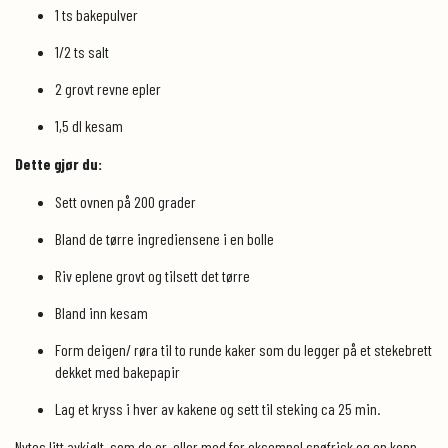
1 ts bakepulver
1/2 ts salt
2 grovt revne epler
1,5 dl kesam
Dette gjør du:
Sett ovnen på 200 grader
Bland de tørre ingrediensene i en bolle
Riv eplene grovt og tilsett det tørre
Bland inn kesam
Form deigen/ røra til to runde kaker som du legger på et stekebrett
dekket med bakepapir
Lag et kryss i hver av kakene og sett til steking ca 25 min.
Nytes litt avkjølt, som de er, eller med for eksempel snøfrisk og en kopp