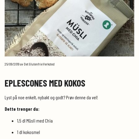
25/09/2019
av Det Glutenfrie Verksted
EPLESCONES MED KOKOS
Lyst på noe enkelt, nybakt og godt? Prøv denne da vel!
Dette trenger du:
1,5 dl Müsli med Chia
1 dl kokosmel