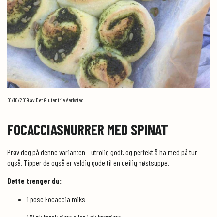
01/10/2019
av Det Glutenfrie Verksted
FOCACCIASNURRER MED SPINAT
Prøv deg på denne varianten – utrolig godt, og perfekt å ha med på tur
også. Tipper de også er veldig gode til en deilig høstsuppe.
Dette trenger du:
1 pose Focaccia miks
1/2 pk fersk gjær eller 1 pk tørrgjær