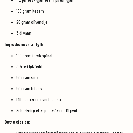
150 gram Kesam
20 gram olivenolje
3 dl vann
Ingredienser til fyll:
100 gram fersk spinat
3-4 hvitløk fedd
50 gram smør
50 gram fetaost
Litt pepper og eventuelt salt
Solsikkefrø eller pinjekjerner til pynt
Dette gjør du:
Følg fremgangsmåten på baksiden av Focaccia miksen – sett til