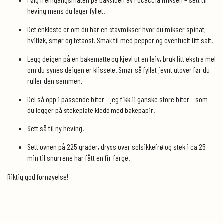
heving mens du lager fyllet.
Det enkleste er om du har en stavmikser hvor du mikser spinat,
hvitløk, smør og fetaost. Smak til med pepper og eventuelt litt salt.
Legg deigen på en bakematte og kjevl ut en leiv, bruk litt ekstra mel
om du synes deigen er klissete. Smør så fyllet jevnt utover før du
ruller den sammen.
Del så opp i passende biter – jeg fikk 11 ganske store biter – som
du legger på stekeplate kledd med bakepapir.
Sett så til ny heving.
Sett ovnen på 225 grader, dryss over solsikkefrø og stek i ca 25
min til snurrene har fått en fin farge.
Riktig god fornøyelse!