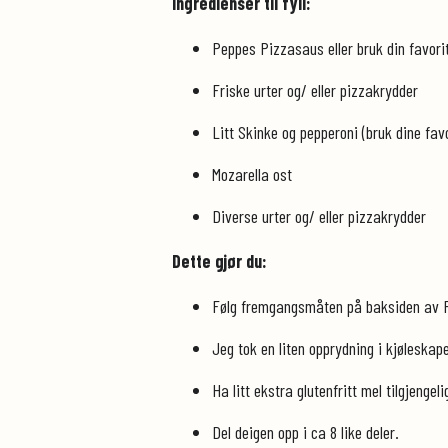
Ingredienser til fyll:
Peppes Pizzasaus eller bruk din favori
Friske urter og/ eller pizzakrydder
Litt Skinke og pepperoni (bruk dine favo
Mozarella ost
Diverse urter og/ eller pizzakrydder
Dette gjør du:
Følg fremgangsmåten på baksiden av Foc
Jeg tok en liten opprydning i kjøleskape
Ha litt ekstra glutenfritt mel tilgjenge
Del deigen opp i ca 8 like deler.