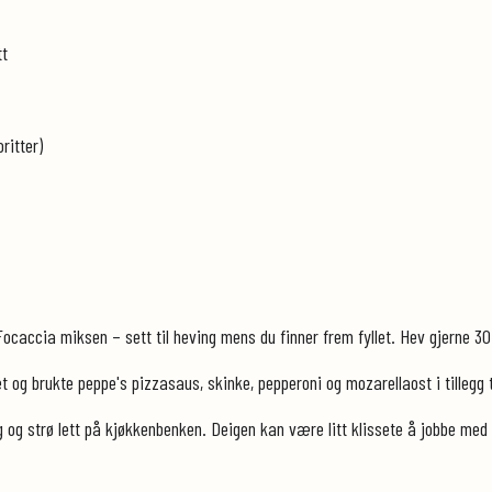
tt
ritter)
accia miksen – sett til heving mens du finner frem fyllet. Hev gjerne 30
t og brukte peppe's pizzasaus, skinke, pepperoni og mozarellaost i tillegg ti
lig og strø lett på kjøkkenbenken. Deigen kan være litt klissete å jobbe med 