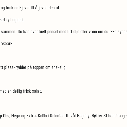
og bruk en kjevle til å jevne den ut
et fyll og ost.
 sammen. Du kan eventuelt pensel med litt olje eller vann om du ikke syne
bakeark.
 litt pizzakrydder på toppen om ønskelig.
med en deilig frisk salat.
 Obs, Mega og Extra, Kolibri Kolonial Ullevål Hageby, Røtter St.hanshaugen