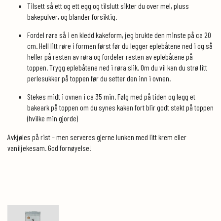
Tilsett så ett og ett egg og tilslutt sikter du over mel, pluss
bakepulver, og blander forsiktig.
Fordel røra så i en kledd kakeform, jeg brukte den minste på ca 20
cm. Hell litt røre i formen først før du legger eplebåtene ned i og så
heller på resten av røra og fordeler resten av eplebåtene på
toppen. Trygg eplebåtene ned i røra slik. Om du vil kan du strø litt
perlesukker på toppen før du setter den inn i ovnen.
Stekes midt i ovnen i ca 35 min. Følg med på tiden og legg et
bakeark på toppen om du synes kaken fort blir godt stekt på toppen
(hvilke min gjorde)
Avkjøles på rist – men serveres gjerne lunken med litt krem eller
vaniljekesam. God fornøyelse!