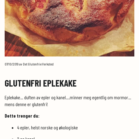
07/10/2019
av Det Glutenfrie Verksted
GLUTENFRI EPLEKAKE
Eplekake… duften av epler og kanel….minner meg egentlig om mormor…
mens denne er glutenfri!
Dette trenger du:
4 epler, helst norske og økologiske
2 ss kanel