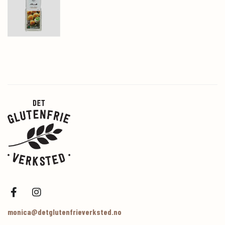
monica@detglutenfrieverksted.no