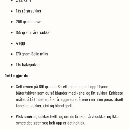
1 ts rårørsukker
200 gram smør
155 gram rårørsukker
4 egg
170 gram Bolle miks
1 ts bakepulver
Dette gjør du:
Sett ovnen på 180 grader. Skrell eplene og del opp i tynne
båter/skiver som du så blander med kanel og litt sukker. Enkleste
måten å få til dette på er å legge eplebåtene i en liten pose, tilsett
kanel og sukker, rist og bland godt.
Pisk smør og sukker hvitt, og om du bruker rårørsukker og ikke
synes det løser seg helt opp er det helt ok.