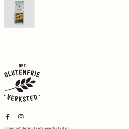
monica@detglutenfrieverksted.no