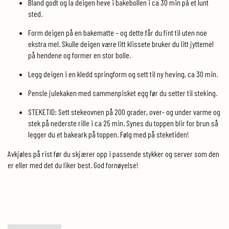
Bland godt og la deigen heve i bakebollen i ca 30 min på et lunt
sted.
Form deigen på en bakematte – og dette får du fint til uten noe
ekstra mel. Skulle deigen være litt klissete bruker du litt jyttemel
på hendene og former en stor bolle.
Legg deigen i en kledd springform og sett til ny heving, ca 30 min.
Pensle julekaken med sammenpisket egg før du setter til steking.
STEKETID: Sett stekeovnen på 200 grader, over- og under varme og
stek på nederste rille i ca 25 min. Synes du toppen blir for brun så
legger du et bakeark på toppen. Følg med på steketiden!
Avkjøles på rist før du skjærer opp i passende stykker og server som den
er eller med det du liker best. God fornøyelse!