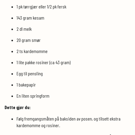
1 pk tørrgjær eller 1/2 pk fersk
143 gram kesam
2 dl melk
20 gram smør
2 ts kardemomme
1 lite pakke rosiner (ca 43 gram)
Egg til pensling
1 bakepapir
En liten springform
Dette gjør du:
Følg fremgangsmåten på baksiden av posen, og tilsett ekstra
kardemomme og rosiner.