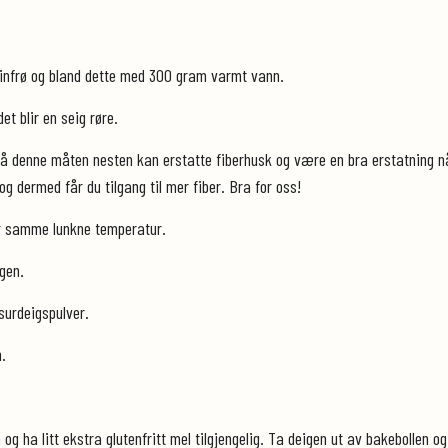
linfrø og bland dette med 300 gram varmt vann.
t blir en seig røre.
 på denne måten nesten kan erstatte fiberhusk og være en bra erstatning når 
 og dermed får du tilgang til mer fiber. Bra for oss!
er samme lunkne temperatur.
gen.
surdeigspulver.
.
g ha litt ekstra glutenfritt mel tilgjengelig. Ta deigen ut av bakebollen og