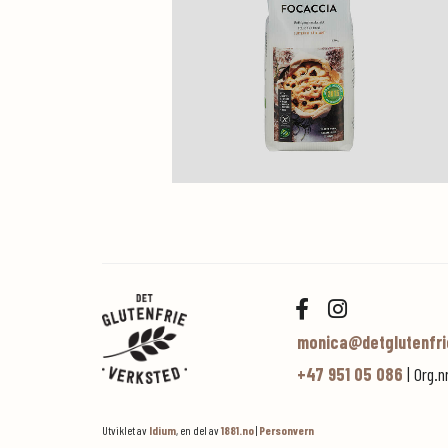
monica@detglutenfri
+47 951 05 086
| Org.n
Utviklet av
Idium
, en del av
1881.no
|
Personvern