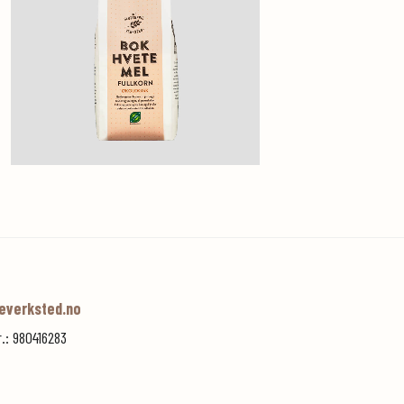
everksted.no
r.: 980416283