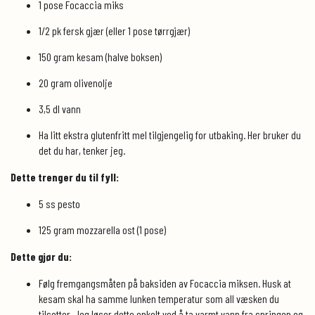
1 pose Focaccia miks
1/2 pk fersk gjær (eller 1 pose tørrgjær)
150 gram kesam (halve boksen)
20 gram olivenolje
3,5 dl vann
Ha litt ekstra glutenfritt mel tilgjengelig for utbaking. Her bruker du
det du har, tenker jeg.
Dette trenger du til fyll:
5 ss pesto
125 gram mozzarella ost (1 pose)
Dette gjør du:
Følg fremgangsmåten på baksiden av Focaccia miksen. Husk at
kesam skal ha samme lunken temperatur som all væsken du
tilsetter. Jeg løser dette enkelt ved å ta varmt vann fra springen og