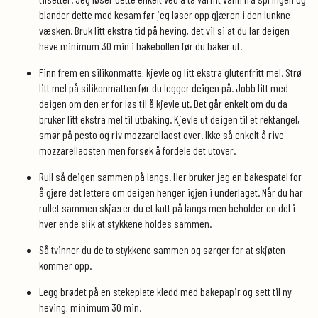
blander dette med kesam før jeg løser opp gjæren i den lunkne
væsken. Bruk litt ekstra tid på heving, det vil si at du lar deigen
heve minimum 30 min i bakebollen før du baker ut.
Finn frem en silikonmatte, kjevle og litt ekstra glutenfritt mel. Strø
litt mel på silikonmatten før du legger deigen på. Jobb litt med
deigen om den er for løs til å kjevle ut. Det går enkelt om du da
bruker litt ekstra mel til utbaking. Kjevle ut deigen til et rektangel,
smør på pesto og riv mozzarellaost over. Ikke så enkelt å rive
mozzarellaosten men forsøk å fordele det utover.
Rull så deigen sammen på langs. Her bruker jeg en bakespatel for
å gjøre det lettere om deigen henger igjen i underlaget. Når du har
rullet sammen skjærer du et kutt på langs men beholder en del i
hver ende slik at stykkene holdes sammen.
Så tvinner du de to stykkene sammen og sørger for at skjøten
kommer opp.
Legg brødet på en stekeplate kledd med bakepapir og sett til ny
heving, minimum 30 min.