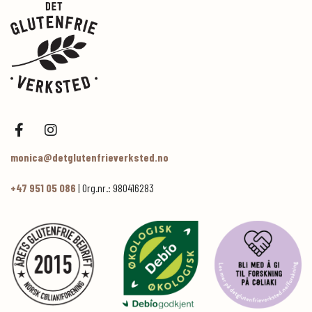
monica@detglutenfrieverksted.no
+47 951 05 086
| Org.nr.: 980416283