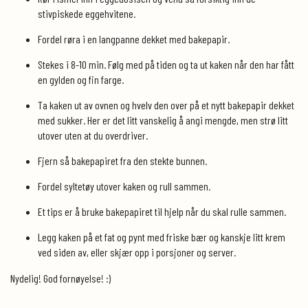
stivpiskede eggehvitene.
Fordel røra i en langpanne dekket med bakepapir.
Stekes i 8-10 min. Følg med på tiden og ta ut kaken når den har fått
en gylden og fin farge.
Ta kaken ut av ovnen og hvelv den over på et nytt bakepapir dekket
med sukker. Her er det litt vanskelig å angi mengde, men strø litt
utover uten at du overdriver.
Fjern så bakepapiret fra den stekte bunnen.
Fordel syltetøy utover kaken og rull sammen.
Et tips er å bruke bakepapiret til hjelp når du skal rulle sammen.
Legg kaken på et fat og pynt med friske bær og kanskje litt krem
ved siden av, eller skjær opp i porsjoner og server.
Nydelig! God fornøyelse! :)