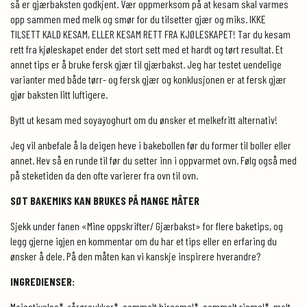
så er gjærbaksten godkjent. Vær oppmerksom på at kesam skal varmes
opp sammen med melk og smør for du tilsetter gjær og miks. IKKE
TILSETT KALD KESAM, ELLER KESAM RETT FRA KJØLESKAPET! Tar du kesam
rett fra kjøleskapet ender det stort sett med et hardt og tørt resultat. Et
annet tips er å bruke fersk gjær til gjærbakst. Jeg har testet uendelige
varianter med både tørr- og fersk gjær og konklusjonen er at fersk gjær
gjør baksten litt luftigere.
Bytt ut kesam med soyayoghurt om du ønsker et melkefritt alternativ!
Jeg vil anbefale å la deigen heve i bakebollen før du former til boller eller
annet. Hev så en runde til før du setter inn i oppvarmet ovn. Følg også med
på steketiden da den ofte varierer fra ovn til ovn.
SØT BAKEMIKS KAN BRUKES PÅ MANGE MÅTER
Sjekk under fanen «Mine oppskrifter/ Gjærbakst» for flere baketips, og
legg gjerne igjen en kommentar om du har et tips eller en erfaring du
ønsker å dele. På den måten kan vi kanskje inspirere hverandre?
INGREDIENSER:
Maisstivelse*, rårørsukker*, sammalt hirsemel*, sammalt rismel*, malt