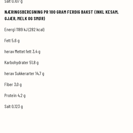
Salt 0,107 g
NÆRINGSBEREGNING PR 100 GRAM FERDIG BAKST (INKL KESAM,
GJÆR, MELK OG SMØR)
Energi 1189 kJ (282 kcal)
Fett 5,6 g
herav Mettet fett 3,4 g
Karbohydrater 51,8 g
herav Sukkerarter 14,7 g
Fiber 3,0 g
Protein 4,2 g
Salt 0,123 g