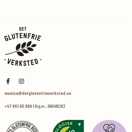
monica@detglutenfrieverksted.no
+47 951 05 086
| Org.nr.: 980416283