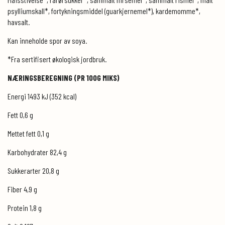
psylliumskall*, fortykningsmiddel (guarkjernemel*), kardemomme*,
havsalt.
Kan inneholde spor av soya.
*Fra sertifisert økologisk jordbruk.
NÆRINGSBEREGNING (PR 100G MIKS)
Energi 1493 kJ (352 kcal)
Fett 0,6 g
Mettet fett 0,1 g
Karbohydrater 82,4 g
Sukkerarter 20,8 g
Fiber 4,9 g
Protein 1,8 g